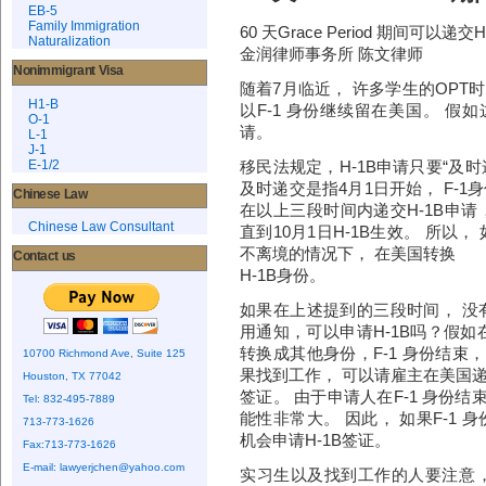
EB-5
Family Immigration
60 天Grace Period 期间可以递交
Naturalization
金润律师事务所 陈文律师
Nonimmigrant Visa
随着7月临近， 许多学生的OPT时间
H1-B
以F-1 身份继续留在美国。 假
O-1
请。
L-1
J-1
E-1/2
移民法规定，H-1B申请只要“及时递
及时递交是指4月1日开始， F-1身份
Chinese Law
在以上三段时间内递交H-1B申请，
Chinese Law Consultant
直到10月1日H-1B生效。 所以， 
不离境的情况下， 在美国转换
Contact us
H-1B身份。
如果在上述提到的三段时间， 没
用通知，可以申请H-1B吗？假如在OP
转换成其他身份，F-1 身份结束
10700 Richmond Ave, Suite 125
果找到工作， 可以请雇主在美国递交
Houston, TX 77042
签证。 由于申请人在F-1 身份
Tel: 832-495-7889
能性非常大。 因此， 如果F-1
713-773-1626
机会申请H-1B签证。
Fax:713-773-1626
E-mail:
lawyerjchen@yahoo.com
实习生以及找到工作的人要注意， 在O