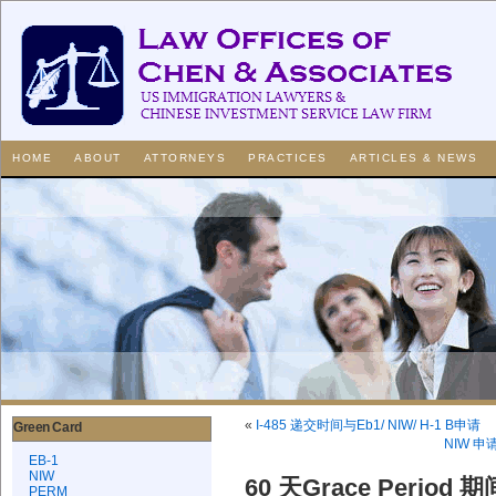
HOME
ABOUT
ATTORNEYS
PRACTICES
ARTICLES & NEWS
«
I-485 递交时间与Eb1/ NIW/ H-1 B申请
Green Card
NIW 
EB-1
NIW
60 天Grace Perio
PERM