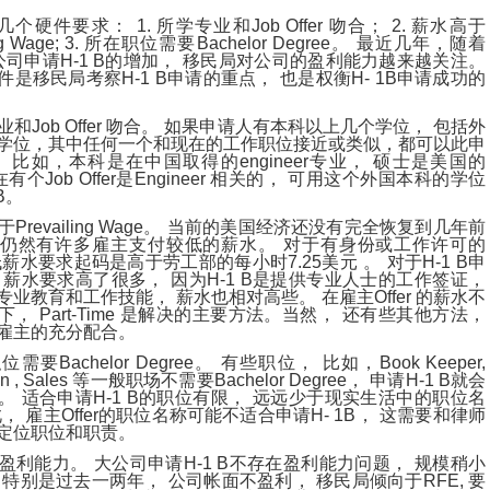
几个硬件要求：
所学专业和
吻合；
薪水高于
1.
Job Offer
2.
所在职位需要
。 最近几年，随着
ng Wage; 3.
Bachelor Degree
公司申请
的增加， 移民局对公司的盈利能力越来越关注。
H-1 B
件是移民局考察
申请的重点， 也是权衡
申请成功的
H-1 B
H- 1B
业和
吻合。 如果申请人有本科以上几个学位， 包括外
Job Offer
学位，其中任何一个和现在的工作职位接近或类似，都可以此申
， 比如，本科是在中国取得的
专业， 硕士是美国的
engineer
在有个
是
相关的， 可用这个外国本科的学位
Job Offer
Engineer
。
B
于
。 当前的美国经济还没有完全恢复到几年前
Prevailing Wage
仍然有许多雇主支付较低的薪水。 对于有身份或工作许可的
低薪水要求起码是高于劳工部的每小时
美元 。 对于
申
7.25
H-1 B
 薪水要求高了很多， 因为
是提供专业人士的工作签证，
H-1 B
专业教育和工作技能， 薪水也相对高些。 在雇主
的薪水不
Offer
况下，
是解决的主要方法。当然， 还有些其他方法，
Part-Time
雇主的充分配合。
职位需要
。 有些职位， 比如，
Bachelor Degree
Book Keeper,
等一般职场不需要
， 申请
就会
n , Sales
Bachelor Degree
H-1 B
。 适合申请
的职位有限， 远远少于现实生活中的职位名
H-1 B
此， 雇主
的职位名称可能不适合申请
， 这需要和律师
Offer
H- 1B
定位职位和职责。
盈利能力。 大公司申请
不存在盈利能力问题， 规模稍小
H-1 B
 特别是过去一两年， 公司帐面不盈利， 移民局倾向于
要
RFE,