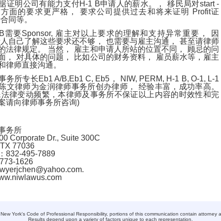
据证明公司有能力支付
申请人的薪水。， 移民局对
H-1 B
start -
这方面的要求更严格， 要求公司提供过去和将来证明
证
Profit
括合同等。
需要
雇主对以上要求的理解和支持异常重要， 因
 B
Sponsor,
请人自己了解这些要求还不够， 也需要与雇主沟通， 甚至请律师
的法律规定。 当然， 雇主和申请人所站的位置不同， 顾忌的问
面， 对具体的问题， 比如公司的财务资料， 雇员薪水等，雇主
和律师直接沟通。
事务所专长
，
Eb1 A/B,Eb1 C, Eb5
NIW, PERM, H-1 B, O-1, L-1
陈文律师为金润律师事务所创办律师， 经验丰富，成功率高。
民法律变动频繁，本律师及事务所不保证以上内容的时效性和完
案请向律师事务所咨询
)
事务所
00 Corporate Dr., Suite 300C
 TX 77036
：
832-495-7889
-773-1626
awyerjchen@yahoo.com
.
ww.niwlawus.com
ew York's Code of Professional Responsibility, portions of this communication contain attorney ad
Results depend upon a variety of factors unique to each representation.