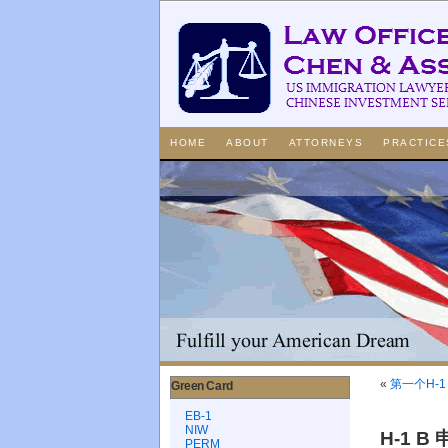
HOME
ABOUT
ATTORNEYS
PRACTICE
«
第一个H-1
Green Card
EB-1
NIW
H-1 
PERM