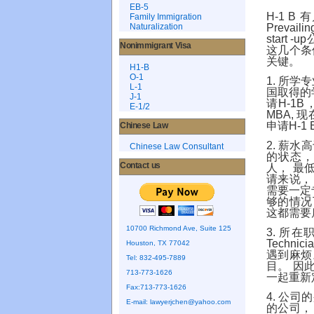
EB-5
有
H-1 B
Family Immigration
Prevaili
Naturalization
start -up
Nonimmigrant Visa
这几个条
关键。
H1-B
O-1
所学专
1.
L-1
国取得的
J-1
请
H-1B
E-1/2
现
MBA,
申请
H-1 
Chinese Law
薪水高
2.
Chinese Law Consultant
的状态，
Contact us
人， 最
请来说，
需要一定
够的情
这都需要
10700 Richmond Ave, Suite 125
所在
3.
Technicia
Houston, TX 77042
遇到麻烦
Tel: 832-495-7889
目。 因
713-773-1626
一起重新
Fax:713-773-1626
公司的
4.
E-mail:
lawyerjchen@yahoo.com
的公司，