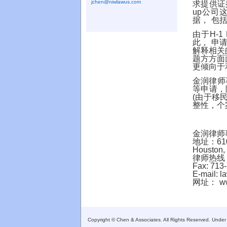
jchen@niwlawus.com
求提供证
公司
up
据， 包
由于
H-1
此， 申
解释相关
题方方面
更倾向于
金润律师
等申请，
由于移
(
整性，个
金润律师
地址：
61
Houston,
律师热线
Fax: 713
E-mail:
l
网址：
w
Copyright © Chen & Associates. All Rights Reserved. Under N